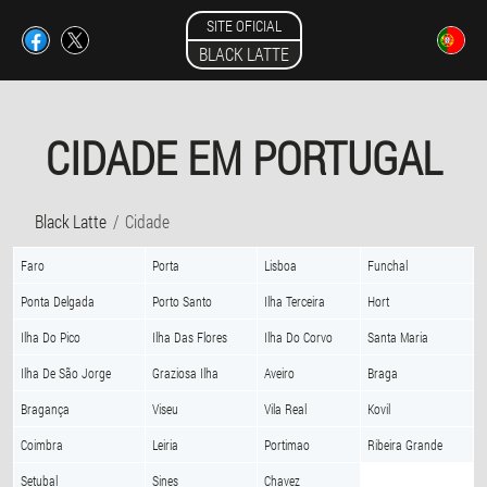
SITE OFICIAL
BLACK LATTE
CIDADE EM PORTUGAL
Black Latte
Cidade
Faro
Porta
Lisboa
Funchal
Ponta Delgada
Porto Santo
Ilha Terceira
Hort
Ilha Do Pico
Ilha Das Flores
Ilha Do Corvo
Santa Maria
Ilha De São Jorge
Graziosa Ilha
Aveiro
Braga
Bragança
Viseu
Vila Real
Kovil
Coimbra
Leiria
Portimao
Ribeira Grande
Setubal
Sines
Chavez